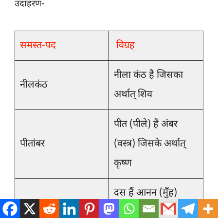
उदाहरण-
समस्त-पद
विग्रह
नीला कंठ है जिसका
नीलकंठ
अर्थात् शिव
पीत (पीले) हैं अंबर
पीतांबर
(वस्त्र) जिसके अर्थात्
कृष्ण
दस हैं आनन (मुँह)
दशानन
जिसके अर्थात् रावण