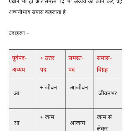
प्रधान भी हो और समस्त पद भी अव्यय का काम करे, वह
अव्ययीभाव समास कहलाता है।
उदाहरण –
पूर्वपद-
+ उत्तर
समस्त-
समास-
अव्यय
पद
पद
विग्रह
+ जीवन
आजीवन
आ
जीवनभर
+ जन्म
जन्म से
आ
आजन्म
लेकर