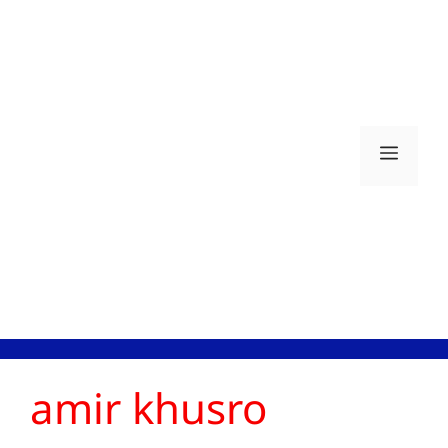
Skip
to
content
Men
amir khusro