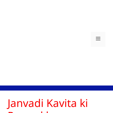
Skip
to
content
Men
Janvadi Kavita ki