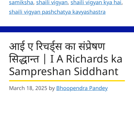
samiksha
,
shaili vigyan
,
shaili vigyan kya hai
,
shaili vigyan pashchatya kavyashastra
आई ए रिचर्ड्स का संप्रेषण
सिद्धान्त | I A Richards ka
Sampreshan Siddhant
March 18, 2025
by
Bhoopendra Pandey