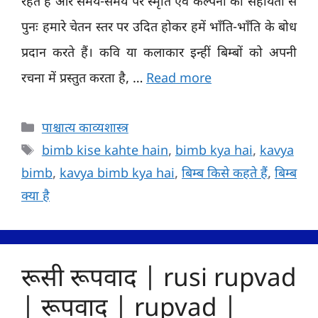
रहते हैं और समय-समय पर स्मृति एवं कल्पना की सहायता से
पुनः हमारे चेतन स्तर पर उदित होकर हमें भाँति-भाँति के बोध
प्रदान करते हैं। कवि या कलाकार इन्हीं बिम्बों को अपनी
रचना में प्रस्तुत करता है, …
Read more
Categories
पाश्चात्य काव्यशास्त्र
Tags
bimb kise kahte hain
,
bimb kya hai
,
kavya
bimb
,
kavya bimb kya hai
,
बिम्ब किसे कहते हैं
,
बिम्ब
क्या है
रूसी रूपवाद | rusi rupvad
| रूपवाद | rupvad |